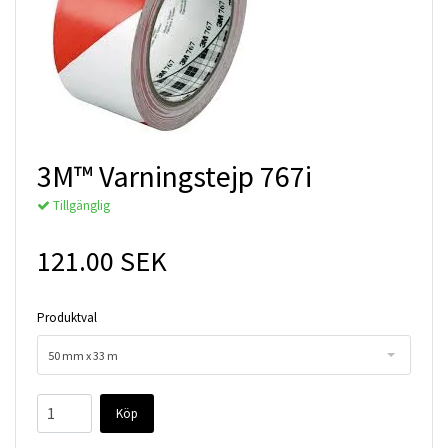
3M™ Varningstejp 767i
Tillgänglig
121.00 SEK
Produktval
50 mm x 33 m
Köp