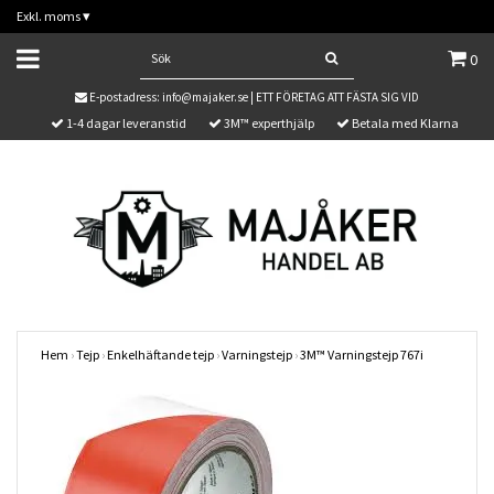
Exkl. moms
▾
0
E-postadress:
info@majaker.se
| ETT FÖRETAG ATT FÄSTA SIG VID
1-4 dagar leveranstid
3M™ experthjälp
Betala med Klarna
Hem
›
Tejp
›
Enkelhäftande tejp
›
Varningstejp
›
3M™ Varningstejp 767i