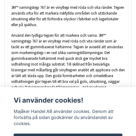
3M™ varningstejp 767 är en vinyltejp med röda och vita ränder. Tejpen
används ofta för att markera riskfyllda områden och utstickande
utrustning eller för att förhindra olyckor i fabriker och lagerlokaler
eller på sjukhus.
Använd den tydliga tejpen för att markera och varna. 3M™
varningstejp 767 är en vinyltejp med röda och vita ränder som är
täckt av ett gummibaserat häftämne. Tejpen är avsedd att användas
som markeringstejp i en rad olika varningstillämpningar. Det
gummibaserade häftämnet med quick stick ger mycket bra
vidhäftning mot många substrat. Till skillnad från besvärliga
lösningar med målarfärg går vinyltejpen snabbt att applicera och den
är lätt att städa upp. Den goda formbarheten och omedelbara
vidhäftningen gör tejpen till ett bra val på golv, utrustning, väggar
och rör. Rekommenderade tillämpningar: • golvmarkering •
markering av farozoner på utrustning • tillfällig golvmarkering runt
Vi använder cookies!
spillytor • säkerhetsmarkering. Tydliga färger i svåra miljöer Tejpens
slitstyrka gör den lämpad för markering av utrustning och delar.
Tejpen är dessutom enkel att ta bort, vilket gör den till ett snabbare,
Majåker Handel AB använder cookies. Genom att
billigare och mer mångsidigt alternativ till att måla markeringarna.
fortsätta på sidan godkänner du användandet av
cookies.