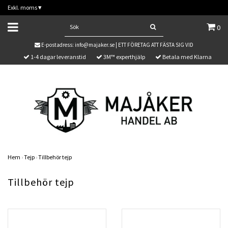
Exkl. moms
▾
0
E-postadress:
info@majaker.se
| ETT FÖRETAG ATT FÄSTA SIG VID
1-4 dagar leveranstid
3M™ experthjälp
Betala med Klarna
Hem
›
Tejp
›
Tillbehör tejp
Tillbehör tejp