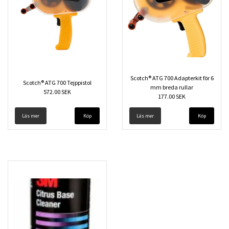
Scotch® ATG 700 Adapterkit för 6
Scotch® ATG 700 Tejppistol
mm breda rullar
572.00 SEK
177.00 SEK
Läs mer
Läs mer