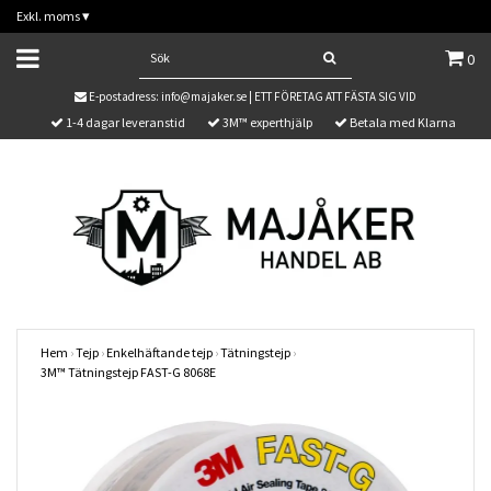
Exkl. moms
▾
0
E-postadress:
info@majaker.se
| ETT FÖRETAG ATT FÄSTA SIG VID
1-4 dagar leveranstid
3M™ experthjälp
Betala med Klarna
Hem
›
Tejp
›
Enkelhäftande tejp
›
Tätningstejp
›
3M™ Tätningstejp FAST-G 8068E