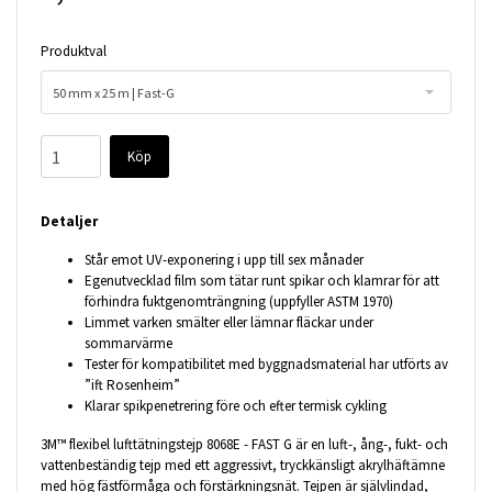
Produktval
50 mm x 25 m | Fast-G
Köp
Detaljer
Står emot UV-exponering i upp till sex månader
Egenutvecklad film som tätar runt spikar och klamrar för att
förhindra fuktgenomträngning (uppfyller ASTM 1970)
Limmet varken smälter eller lämnar fläckar under
sommarvärme
Tester för kompatibilitet med byggnadsmaterial har utförts av
”ift Rosenheim”
Klarar spikpenetrering före och efter termisk cykling
3M™ flexibel lufttätningstejp 8068E - FAST G är en luft-, ång-, fukt- och
vattenbeständig tejp med ett aggressivt, tryckkänsligt akrylhäftämne
med hög fästförmåga och förstärkningsnät. Tejpen är självlindad,