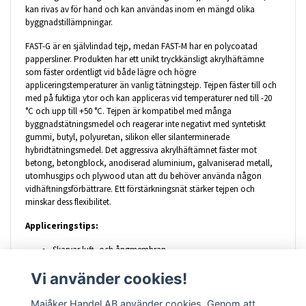
kan rivas av för hand och kan användas inom en mängd olika
byggnadstillämpningar.
FAST-G är en självlindad tejp, medan FAST-M har en polycoatad
pappersliner. Produkten har ett unikt tryckkänsligt akrylhäftämne
som fäster ordentligt vid både lägre och högre
appliceringstemperaturer än vanlig tätningstejp. Tejpen fäster till och
med på fuktiga ytor och kan appliceras vid temperaturer ned till -20
°C och upp till +50 °C. Tejpen är kompatibel med många
byggnadstätningsmedel och reagerar inte negativt med syntetiskt
gummi, butyl, polyuretan, silikon eller silanterminerade
hybridtätningsmedel. Det aggressiva akrylhäftämnet fäster mot
betong, betongblock, anodiserad aluminium, galvaniserad metall,
utomhusgips och plywood utan att du behöver använda någon
vidhäftningsförbättrare. Ett förstärkningsnät stärker tejpen och
minskar dess flexibilitet.
Appliceringstips:
Skarvar luft- och ångmembran
Tejpning av springor och hål för att stoppa luftflöde
Vi använder cookies!
Tätning omkring öppningar och skarvar i
byggnadstillämpningar, t.ex. i väggar och tak
Tätning av hål och fönsterskarvar i ytterväggar
Majåker Handel AB använder cookies. Genom att