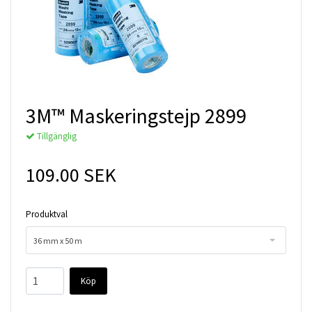
3M™ Maskeringstejp 2899
Tillgänglig
109.00 SEK
Produktval
36 mm x 50 m
Köp