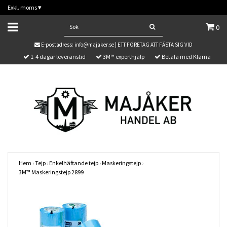
Exkl. moms
▾
0
E-postadress:
info@majaker.se
| ETT FÖRETAG ATT FÄSTA SIG VID
1-4 dagar leveranstid
3M™ experthjälp
Betala med Klarna
Hem
›
Tejp
›
Enkelhäftande tejp
›
Maskeringstejp
›
3M™ Maskeringstejp 2899