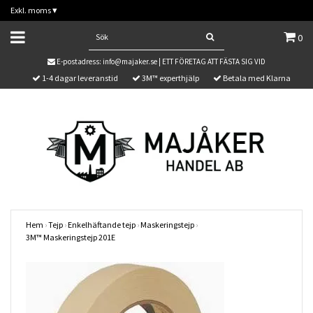
Exkl. moms
▾
0
E-postadress:
info@majaker.se
| ETT FÖRETAG ATT FÄSTA SIG VID
1-4 dagar leveranstid
3M™ experthjälp
Betala med Klarna
Hem
›
Tejp
›
Enkelhäftande tejp
›
Maskeringstejp
›
3M™ Maskeringstejp 201E