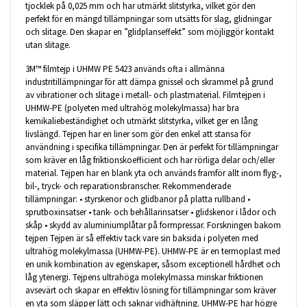
tjocklek på 0,025 mm och har utmärkt slitstyrka, vilket gör den
perfekt för en mängd tillämpningar som utsätts för slag, glidningar
och slitage. Den skapar en ”glidplanseffekt” som möjliggör kontakt
utan slitage.
3M™ filmtejp i UHMW PE 5423 används ofta i allmänna
industritillämpningar för att dämpa gnissel och skrammel på grund
av vibrationer och slitage i metall- och plastmaterial. Filmtejpen i
UHMW-PE (polyeten med ultrahög molekylmassa) har bra
kemikaliebeständighet och utmärkt slitstyrka, vilket ger en lång
livslängd. Tejpen har en liner som gör den enkel att stansa för
användning i specifika tillämpningar. Den är perfekt för tillämpningar
som kräver en låg friktionskoefficient och har rörliga delar och/eller
material. Tejpen har en blank yta och används framför allt inom flyg-,
bil-, tryck- och reparationsbranscher. Rekommenderade
tillämpningar: • styrskenor och glidbanor på platta rullband •
sprutboxinsatser • tank- och behållarinsatser • glidskenor i lådor och
skåp • skydd av aluminiumplåtar på formpressar. Forskningen bakom
tejpen Tejpen är så effektiv tack vare sin baksida i polyeten med
ultrahög molekylmassa (UHMW-PE). UHMW-PE är en termoplast med
en unik kombination av egenskaper, såsom exceptionell hårdhet och
låg ytenergi. Tejpens ultrahöga molekylmassa minskar friktionen
avsevärt och skapar en effektiv lösning för tillämpningar som kräver
en yta som släpper lätt och saknar vidhäftning. UHMW-PE har högre