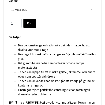
Variant
19 mm x 16,5
Köp
Detaljer
Den genomskinliga och slitstarka baksidan hjälper till att
skydda ytor mot slitage.
Den låga friktionskoefficienten ger en ”glidplanseffekt” mellan
ytor.
Det gummibaserade häftämnet fäster omedelbart på
materialets yta.
Tejpen kan hjälpa till att minska gnissel, skrammel och andra
oljud som uppstår vid rörelse.
Tejpen kan användas när det inte går att smörja på grund av
kontamineringsrisk.
Linern gör tejpen perfekt för stansning eller anpassning till
diverse längder och former.
3M™ filmtejp i UHMW PE 5423 skyddar ytor mot slitage. Tejpen har en