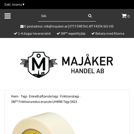
Exkl. moms
▾
0
E-postadress:
info@majaker.se
| ETT FÖRETAG ATT FÄSTA SIG VID
1-4 dagar leveranstid
3M™ experthjälp
Betala med Klarna
Hem
›
Tejp
›
Enkelhäftande tejp
›
Friktionstejp
›
3M™ Friktionsreducerande UHMW Tejp 5423