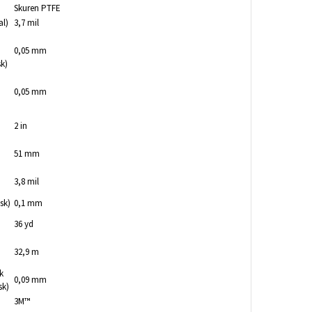
Skuren PTFE
al)
3,7 mil
0,05 mm
k)
0,05 mm
2 in
51 mm
3,8 mil
sk)
0,1 mm
36 yd
32,9 m
k
0,09 mm
sk)
3M™