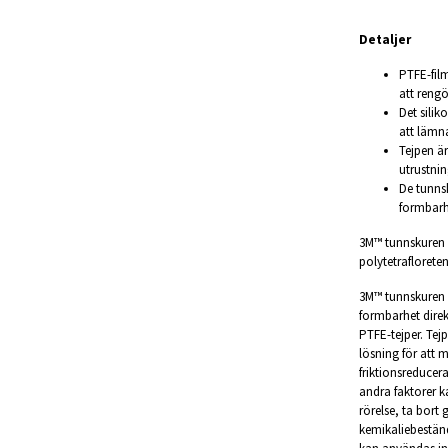
Detaljer
PTFE-film
att rengö
Det silik
att lämna
Tejpen ä
utrustni
De tunns
formbarh
3M™ tunnskuren f
polytetrafloreten
3M™ tunnskuren f
formbarhet direkt
PTFE-tejper. Tej
lösning för att m
friktionsreducer
andra faktorer k
rörelse, ta bor
kemikaliebeständ