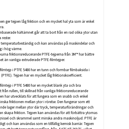
en ger tejpen låg friktion och en mycket hal yta som är enkel
ra.
onbaserade häftämnet går att ta bort från en rad olika ytor utan
 rester.
r temperaturbeständig och kan användas på maskindelar och
ng i hög värme.
kurna friktionsreducerande PTFE-tejperna från 3M™ har bättre
et än vanliga extruderade PTFE-filmtejper.
ilmtejp i PTFE 5480 har en tunn och formbar filmbaksida i
 (PTFE). Tejpen har en mycket låg friktionskoefficient.
ilmtejp i PTFE 5480 har en mycket blank yta och bra
 från rullen, till skillnad från vanliga friktionsreducerande
pen har utvecklats för att fungera som en snabb och enkel
inska friktionen mellan ytor i rörelse. Den fungerar som ett
ande lager mellan ytor där tryck, temperaturförändringar och
an skapa friktion. Tejpen kan användas för att förbättra ytornas
t gnissel och skrammel samt minska andra maskinoljud. PTFE är
igt och kan användas som en tillfällig kemisk barriär. Tejpen