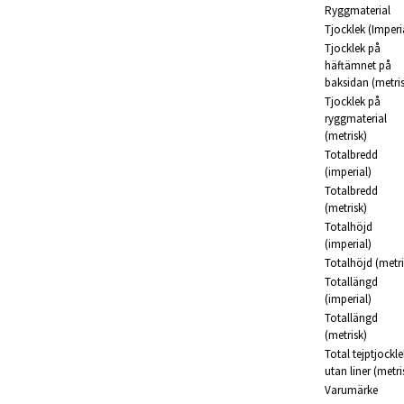
Ryggmaterial
Tjocklek (Imperi
Tjocklek på
häftämnet på
baksidan (metris
Tjocklek på
ryggmaterial
(metrisk)
Totalbredd
(imperial)
Totalbredd
(metrisk)
Totalhöjd
(imperial)
Totalhöjd (metri
Totallängd
(imperial)
Totallängd
(metrisk)
Total tejptjockle
utan liner (metri
Varumärke