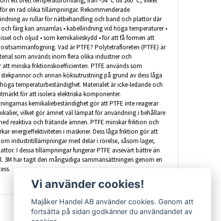
m ett brett temperaturomfång, från -54 °C till 260 °C, vilket
 för en rad olika tillämpningar. Rekommenderade
 lindning av rullar för nätbehandling och band och plattor där
l och färg kan ansamlas • kabellindning vid höga temperaturer •
issel och oljud • som kemikalieskydd • för att få formen att
ositsammanfogning. Vad är PTFE? Polytetrafloreten (PTFE) är
aterial som används inom flera olika industrier och
r att minska friktionskoefficienten. PTFE används som
 stekpannor och annan köksutrustning på grund av dess låga
 höga temperaturbeständighet. Materialet är icke-ledande och
utmärkt för att isolera elektriska komponenter.
ningarnas kemikaliebeständighet gör att PTFE inte reagerar
alier, vilket gör ämnet väl lämpat för användning i behållare
med reaktiva och frätande ämnen. PTFE minskar friktion och
kar energieffektiviteten i maskiner. Dess låga friktion gör att
m industritillämpningar med delar i rörelse, såsom lager,
lattor. I dessa tillämpningar fungerar PTFE avsevärt bättre än
tal. 3M har tagit den mångsidiga sammansättningen genom en
ess.
Vi använder cookies!
Majåker Handel AB använder cookies. Genom att
fortsätta på sidan godkänner du användandet av