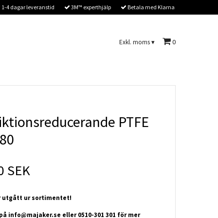
1-4 dagar leveranstid
3M™ experthjälp
Betala med Klarna
0
Exkl. moms
▾
iktionsreducerande PTFE
480
0 SEK
 utgått ur sortimentet!
 på
info@majaker.se
eller 0510-301 301 för mer