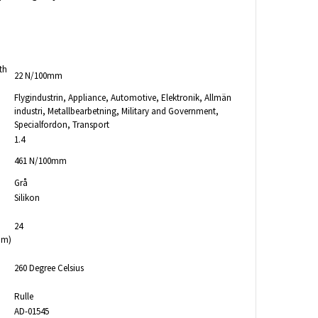
th
22 N/100mm
Flygindustrin
, Appliance
, Automotive
, Elektronik
, Allmän
industri
, Metallbearbetning
, Military and Government
,
Specialfordon
, Transport
1.4
461 N/100mm
Grå
Silikon
24
um)
260 Degree Celsius
Rulle
AD-01545