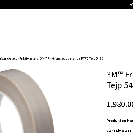
ftande tejp
›
Friktionstejp
›
3M™ Friktionsreducerande PTFE Tejp 5480
3M™ Fr
Tejp 5
1,980.0
Produkten har
Kontakta oss