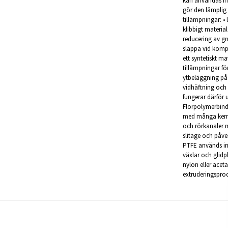
kan användas ino
gör den lämplig
tillämpningar: •
klibbigt materia
reducering av gn
släppa vid komp
ett syntetiskt m
tillämpningar fö
ytbeläggning på
vidhäftning och
fungerar därför 
Florpolymerbind
med många kemik
och rörkanaler 
slitage och påver
PTFE används ino
växlar och glidp
nylon eller ace
extruderingsproc