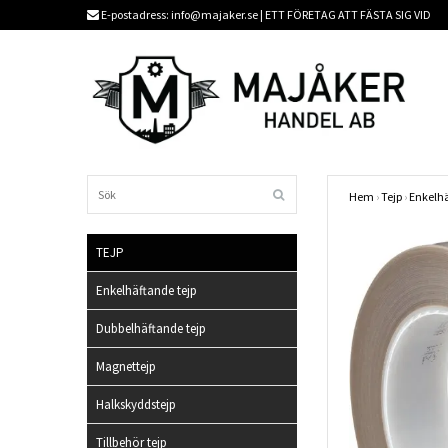
E-postadress:
info@majaker.se
| ETT FÖRETAG ATT FÄSTA SIG VID
Hem
›
Tejp
›
Enkelhä
TEJP
Enkelhäftande tejp
Dubbelhäftande tejp
Magnettejp
Halkskyddstejp
Tillbehör tejp