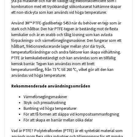
yta på maskiner och har en väldigt låg friktionskoefficient som i
kombination med ett tryckkänsligt silikonbaserat häftämne skapar
ett non-stick-yta som kan används vid höga temperaturer.
Använd 3M™ PTFE-glasfibertejp 5453 när du behöver en tejp som är
stark och hållbar. Den här PTFE-tejpen är beständig mot de flesta
kemikalier och är en snabb och tålig lösning som kan avlasta
förpacknings- och värmeförseglingsmaskiner. Den fungerar som ett
hållbart, friktionsreducerande lager mellan ytor där tryck,
temperaturförändringar och andra faktorer kan skapa vidhäftning.
PTFE är kemikaliebeständigt och kan användas som en tillfällig
kemisk barriär. Tejpen kan användas inom ett brett
temperaturomfång, från 73 °C till 260 °C, vilket gör att den kan
användas vid höga temperaturer.
Rekommenderade användningsområden
Värmeförseglingsmaskiner
Stryk- och pressutrustning
Buntning vid höga temperaturer
För att få formen att släppa vid kompositsammanfogning
För att skapa en barriär mellan olika delar
Vad är PTFE? Polytetrafloreten (PTFE) är ett syntetiskt material som
används inom flera olika industrier och tillämpningar för att minska