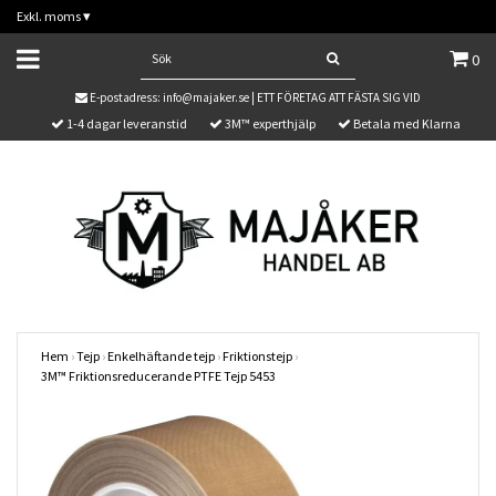
Exkl. moms
▾
0
E-postadress:
info@majaker.se
| ETT FÖRETAG ATT FÄSTA SIG VID
1-4 dagar leveranstid
3M™ experthjälp
Betala med Klarna
Hem
›
Tejp
›
Enkelhäftande tejp
›
Friktionstejp
›
3M™ Friktionsreducerande PTFE Tejp 5453