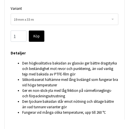
Variant
19 mm x 33 m
Köp
Detaljer
Den högkvalitativa baksidan av glasväv ger bättre dragstyrka
och beständighet mot revor och punktering, än vad vanlig
tejp med baksida av PTFE-film gör
Silikonbaserat häftämne med lång livslängd som fungerar bra
vid höga temperaturer
Ger en non-stick-yta med låg friktion på värmeförseglings-
och förpackningsutrustning
Den tjockare baksidan står emot nötning och slitage bättre
än vad tunnare varianter gör
Fungerar vid många olika temperaturer, upp till 260 °C