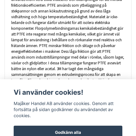
friktionskoefficienten. PTFE används som ytbeläggning på
stekpannor och annan köksutrustning på grund av dess låga
vidhäftning och höga temperaturbeständighet. Materialet är icke-
ledande och fungerar därför utmärkt för att isolera elektriska
komponenter. Florpolymerbindningarnas kemikaliebeständighet gör
att PTFE inte reagerar med många kemikalier, vilket gör ämnet väl
lämpat för användning i behållare och rörkanaler med reaktiva och
frätande ämnen. PTFE minskar friktion och slitage och påverkar
energieffektiviteten i maskiner. Dess låga friktion gör att PTFE
används inom industritillämpningar med delar i rörelse, såsom lager,
växlar och glidplattor. I dessa tillämpningar fungerar PTFE avsevärt
bättre än nylon eller acetal. 3M har tagit den mångsidiga
sammansättningen genom en extruderingsprocess för att skapa en
tunn film. Filmen kombinerades sedan med unika tryckkänsliga
häftämnen från 3M för att skapa den här PTFE-tejpen. Innovativa,
Vi använder cookies!
högpresterande 3M PTFE-tejper är pålitliga, hållbara och minskar
friktionen mellan ytor.
Majåker Handel AB använder cookies. Genom att
fortsätta på sidan godkänner du användandet av
cookies.
Godkänn alla