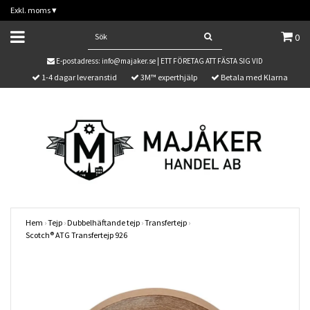
Exkl. moms
▾
0
E-postadress:
info@majaker.se
| ETT FÖRETAG ATT FÄSTA SIG VID
1-4 dagar leveranstid
3M™ experthjälp
Betala med Klarna
Hem
›
Tejp
›
Dubbelhäftande tejp
›
Transfertejp
›
Scotch® ATG Transfertejp 926