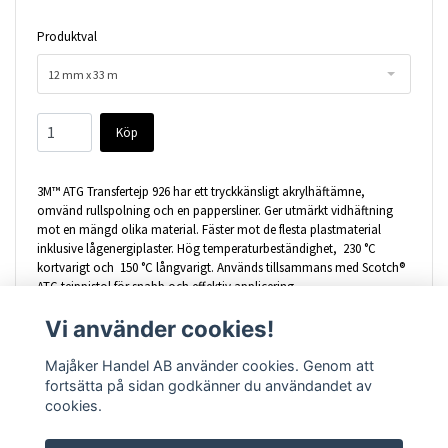
Produktval
12 mm x 33 m
Köp
3M™ ATG Transfertejp 926 har ett tryckkänsligt akrylhäftämne,
omvänd rullspolning och en pappersliner. Ger utmärkt vidhäftning
mot en mängd olika material. Fäster mot de flesta plastmaterial
inklusive lågenergiplaster. Hög temperaturbeständighet, 230 °C
kortvarigt och 150 °C långvarigt. Används tillsammans med Scotch®
ATG tejppistol för snabb och effektiv applicering.
Vi använder cookies!
Transfertejper har inte någon bärare, de består endast av PSA-
häftämne (Pressure Sensitive Adhesive), som ligger på en liner. Vid
applicering trycks tejpen fast mot underlaget och linern avlägsnas.
Majåker Handel AB använder cookies. Genom att
fortsätta på sidan godkänner du användandet av
cookies.