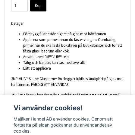
Köp
Detaljer
Förebygg fuktbeständighet på glas mot häftämnen
Applicera som primer innan du fäster vid glas: Oumbärlig
primer när du ska fästa bokstäver på butiksfönster och för att
fästa glas i badrum eller kök
Använd med 3M™ VHB™-tejp
Tålig och bärbar, kan tas med överallt
Lätt att applicera
3M™ VHB™ Silane Glasprimer förebygger fuktbeständighet på glas mot
häftämnen. FÄRDIG ATT ANVÄNDAS.
3M VHB Silane Glasprimer är oumbärlig vid priming av plast, metall
eller målade metallspröjs som är fästa vid glasfönster. Förebygg
Vi använder cookies!
fuktbeständighet på glas mot häftämnen med 3M™ VHB™ Silane
Glasprimer. Det är en oumbärlig primer när du ska fästa bokstäver på
butiksfönster och för att fästa saker på glas i badrum eller kök.
Majåker Handel AB använder cookies. Genom att
Rekommenderas vid användning av 3M™ VHB™ Tejp.
fortsätta på sidan godkänner du användandet av
cookies.