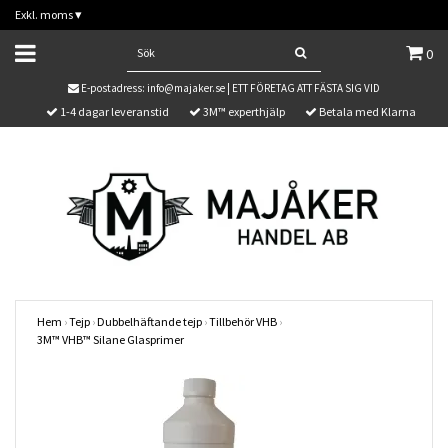
Exkl. moms
▾
0
E-postadress:
info@majaker.se
| ETT FÖRETAG ATT FÄSTA SIG VID
1-4 dagar leveranstid
3M™ experthjälp
Betala med Klarna
Hem
›
Tejp
›
Dubbelhäftande tejp
›
Tillbehör VHB
›
3M™ VHB™ Silane Glasprimer