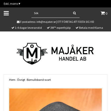
Exkl. moms
▾
0
E-postadress:
info@majaker.se
| ETT FÖRETAG ATT FÄSTA SIG VID
1-4 dagar leveranstid
3M™ experthjälp
Betala med Klarna
Hem
›
Övrigt
›
Bomullsband svart