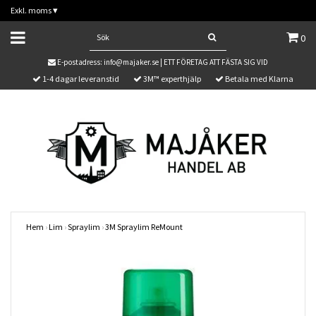
Exkl. moms
▾
0
E-postadress:
info@majaker.se
| ETT FÖRETAG ATT FÄSTA SIG VID
1-4 dagar leveranstid
3M™ experthjälp
Betala med Klarna
Hem
›
Lim
›
Spraylim
›
3M Spraylim ReMount