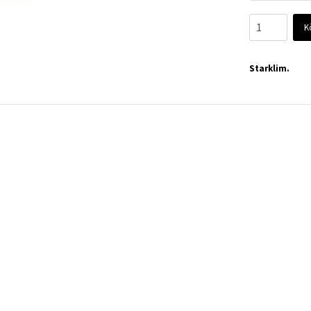
K
Starklim.