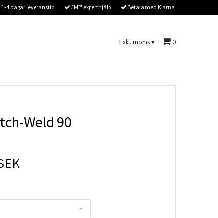
1-4 dagar leveranstid
3M™ experthjälp
Betala med Klarna
0
Exkl. moms
▾
tch-Weld 90
 SEK