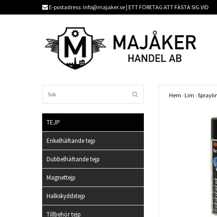
E-postadress:
info@majaker.se
| ETT FÖRETAG ATT FÄSTA SIG VID
Hem
›
Lim
›
Sprayl
TEJP
Enkelhäftande tejp
Dubbelhäftande tejp
Magnettejp
Halkskyddstejp
Tillbehör tejp