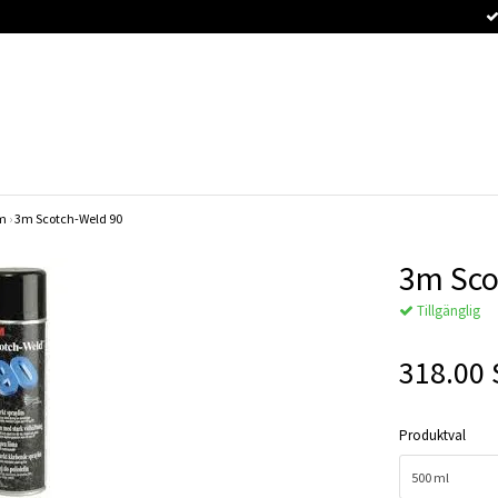
im
›
3m Scotch-Weld 90
3m Sco
Tillgänglig
318.00
Produktval
500 ml