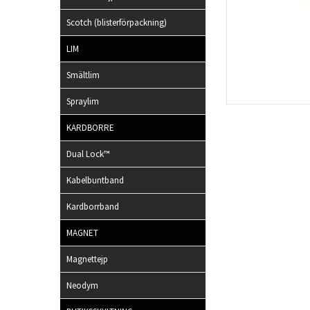
Scotch (blisterförpackning)
LIM
Smältlim
Spraylim
KARDBORRE
Dual Lock™
Kabelbuntband
Kardborrband
MAGNET
Magnettejp
Neodym