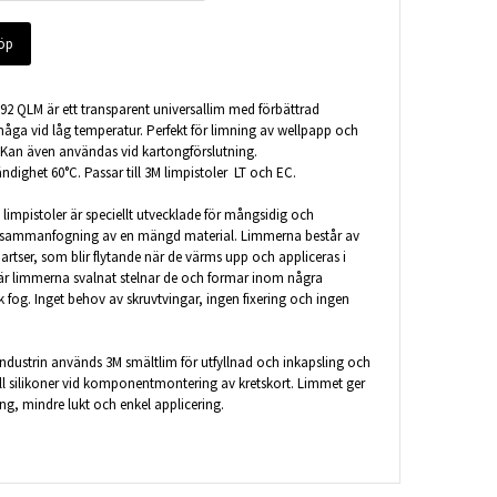
öp
2 QLM är ett transparent universallim med förbättrad
åga vid låg temperatur. Perfekt för limning av wellpapp och
 Kan även användas vid kartongförslutning.
dighet 60°C. Passar till 3M limpistoler LT och EC.
limpistoler är speciellt utvecklade för mångsidig och
 sammanfogning av en mängd material. Limmerna består av
artser, som blir flytande när de värms upp och appliceras i
När limmerna svalnat stelnar de och formar inom några
k fog. Inget behov av skruvtvingar, ingen fixering och ingen
ndustrin används 3M smältlim för utfyllnad och inkapsling och
ill silikoner vid komponentmontering av kretskort. Limmet ger
g, mindre lukt och enkel applicering.