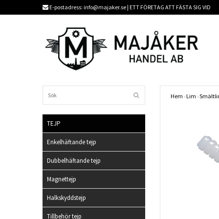
E-postadress:
info@majaker.se
| ETT FÖRETAG ATT FÄSTA SIG VID
Hem
›
Lim
›
Smältl
TEJP
Enkelhäftande tejp
Dubbelhäftande tejp
Magnettejp
Halkskyddstejp
Tillbehör tejp