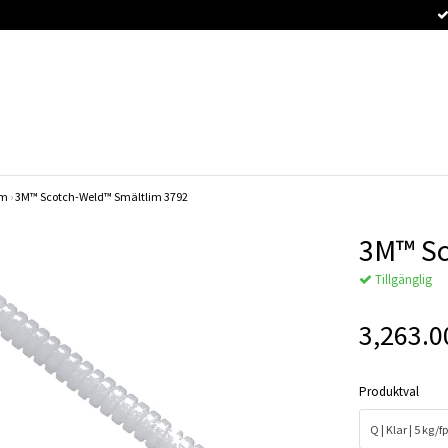
im
›
3M™ Scotch-Weld™ Smältlim 3792
3M™ Sc
Tillgänglig
3,263.0
Produktval
Q | Klar | 5 kg/fp