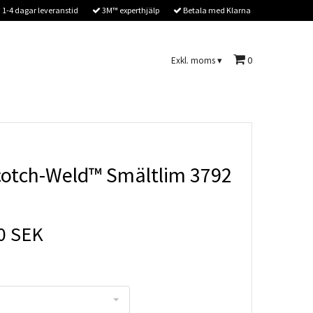
1-4 dagar leveranstid
3M™ experthjälp
Betala med Klarna
0
Exkl. moms
▾
otch-Weld™ Smältlim 3792
0 SEK