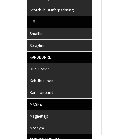
Scotch (blisterförpackning)
LIM
Smältlim
Spraylim
KARDBORRE
Dual Lock™
Kabelbuntband
Kardborrband
MAGNET
Magnettejp
Neodym