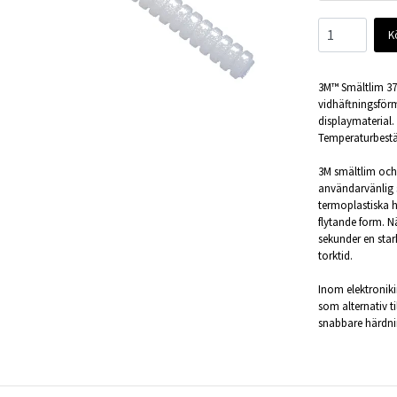
K
3M™ Smältlim 379
vidhäftningsförm
displaymaterial.
Temperaturbestän
3M smältlim och 
användarvänlig
termoplastiska h
flytande form. 
sekunder en star
torktid.
Inom elektroniki
som alternativ t
snabbare härdnin