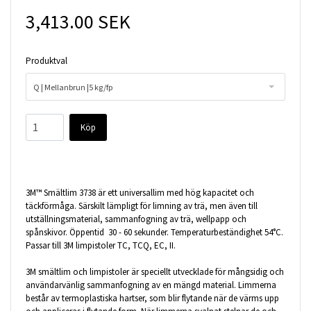
3,413.00 SEK
Produktval
Q | Mellanbrun |5 kg/fp
Köp
3M™ Smältlim 3738 är ett universallim med hög kapacitet och
täckförmåga. Särskilt lämpligt för limning av trä, men även till
utställningsmaterial, sammanfogning av trä, wellpapp och
spånskivor. Öppentid 30 - 60 sekunder. Temperaturbeständighet 54°C.
Passar till 3M limpistoler TC, TCQ, EC, II.
3M smältlim och limpistoler är speciellt utvecklade för mångsidig och
användarvänlig sammanfogning av en mängd material. Limmerna
består av termoplastiska hartser, som blir flytande när de värms upp