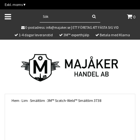
Exkl. moms
▾
0
E-postadress:
info@majaker.se
| ETT FÖRETAG ATT FÄSTA SIG VID
1-4 dagar leveranstid
3M™ experthjälp
Betala med Klarna
Hem
›
Lim
›
Smältlim
›
3M™ Scotch-Weld™ Smältlim 3738