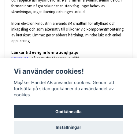
och appliceras i flytande form. När limmerna svalnat stelnar de och
formar inom några sekunder en stark fog. Inget behov av
skruvtvingar, ingen fixering och ingen torktid.
Inom elektronikindustrin används 3M smältlim för utfyllnad och
inkapsling och som alternativ till silikoner vid komponentmontering
av kretskort. Limmet ger snabbare härdning, mindre lukt och enkel
applicering.
Länkar till övrig information/hjälp:
Broschyr 1
- på engelska (öppnas i ny flik)
Broschyr 2
- på engelska (öppnas i ny flik)
Vi använder cookies!
Säkerhetsdatablad
(öppnas i ny flik)
Video
(öppnas i ny flik)
Majåker Handel AB använder cookies. Genom att
fortsätta på sidan godkänner du användandet av
cookies.
Godkänn alla
Kontakt
Köpvillkor
Storleksguide
Inställningar
© Copyright 2026 Majåker Handel AB